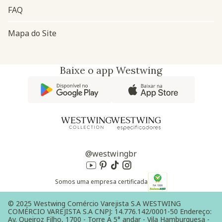
FAQ
Mapa do Site
Baixe o app Westwing
@westwingbr
Somos uma empresa certificada
© 2025 Westwing Comércio Varejista S.A WESTWING
COMÉRCIO VAREJISTA S.A CNPJ: 14.776.142/0001-50 Endereço:
Av. Queiroz Filho, 1700 - Torre A 5° andar - Vila Hamburguesa -