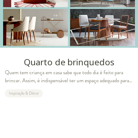
Quarto de brinquedos
Quem tem criança em casa sabe que todo dia é feito para
brincar. Assim, é indispensável ter um espaço adequado para
os pequenos soltarem a criatividade e curtirem horas de
Inspiração & Décor
diversão. Veja um quarto de