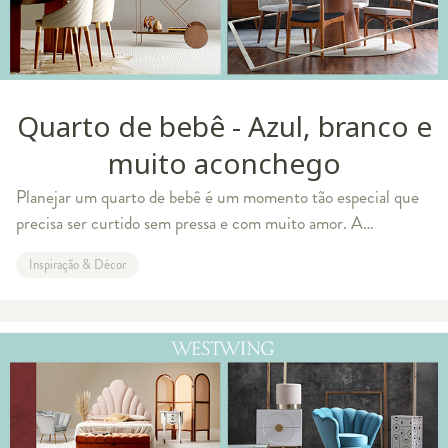
Quarto de bebê - Azul, branco e
muito aconchego
Planejar um quarto de bebê é um momento tão especial que
precisa ser curtido sem pressa e com muito amor. A
inspiração do dia é um ambiente que une o azul com o branco
Inspiração & Décor
para ter o máximo de aconchego n