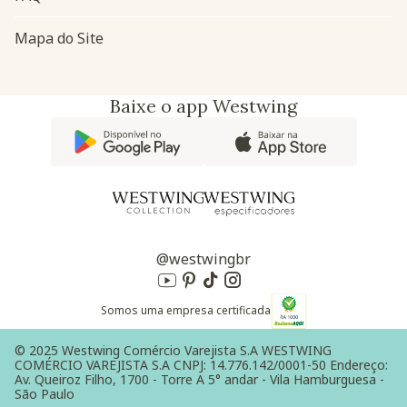
Mapa do Site
Baixe o app Westwing
@westwingbr
Somos uma empresa certificada
© 2025 Westwing Comércio Varejista S.A WESTWING
COMÉRCIO VAREJISTA S.A CNPJ: 14.776.142/0001-50 Endereço:
Av. Queiroz Filho, 1700 - Torre A 5° andar - Vila Hamburguesa -
São Paulo