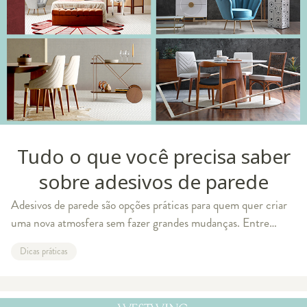
Tudo o que você precisa saber
sobre adesivos de parede
Adesivos de parede são opções práticas para quem quer criar
uma nova atmosfera sem fazer grandes mudanças. Entre
paisagens, formas geométricas, frases e outros desenhos,
Dicas práticas
existe um modelo perfeito para