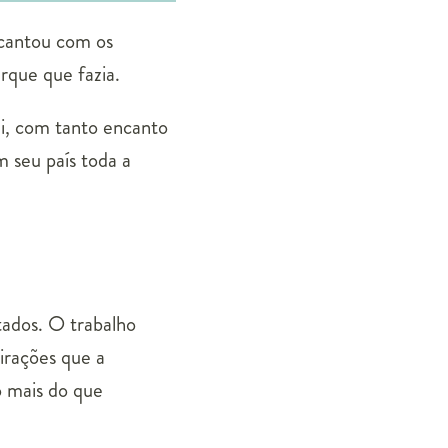
ncantou com os
rque que fazia.
ui, com tanto encanto
m seu país toda a
itados. O trabalho
pirações que a
 mais do que