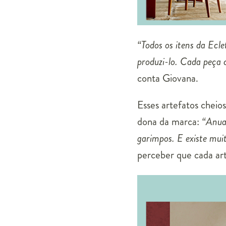
“Todos os itens da Ecl
produzi-lo. Cada peça c
conta Giovana.
Esses artefatos cheio
dona da marca:
“
Anual
garimpos. E existe mui
perceber que cada art