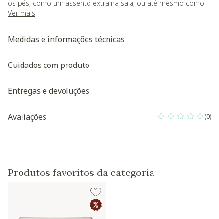
os pés, como um assento extra na sala, ou até mesmo como
uma mesa de apoio para colocar uma bandeja;
Ver mais
- Esse lançamento exclusivo Westwing Collection possui
acabamento em tecido Boucle, trazendo um ar de aconchego
Medidas e informações técnicas
e elegância, além da personalidade e atualidade em seus
traços;
- Carga Máxima Suportada: 120kg;
Cuidados com produto
- O produto será entregue montado. ;
- As cores podem apresentar pequenas variações devido ao
Entregas e devoluções
lote de produção e às configurações do seu monitor.
Baixe aqui a modelagem 3D do produto
Avaliações
(0)
0 out of 5 Custo
Produtos favoritos da categoria