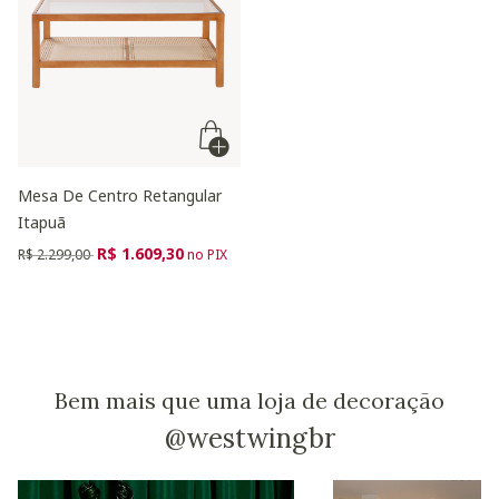
Mesa De Centro Retangular
Itapuã
Preço reduzido de
para
R$ 1.609,30
R$ 2.299,00
no PIX
Bem mais que uma loja de decoração
@westwingbr