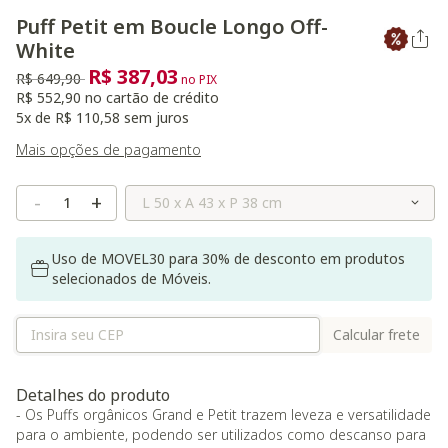
Puff Petit em Boucle Longo Off-
White
R$ 387,03
Preço reduzido de
para
R$ 649,90
no PIX
R$ 552,90 no cartão de crédito
5x de R$ 110,58 sem juros
Mais opções de pagamento
Selecione o Tamanho
-
+
Uso de MOVEL30 para 30% de desconto em produtos
selecionados de Móveis.
Calcular frete
Detalhes do produto
- Os Puffs orgânicos Grand e Petit trazem leveza e versatilidade
para o ambiente, podendo ser utilizados como descanso para