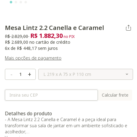
Mesa Lintz 2.2 Canella e Caramel
R$ 1.882,30
Preço reduzido de
para
R$ 2.829,00
no PIX
R$ 2.689,00 no cartão de crédito
6x de R$ 448,17 sem juros
Mais opções de pagamento
Selecione o Tamanho
-
+
Calcular frete
Detalhes do produto
- A Mesa Lintz 2.2 Canella e Caramel é a peça ideal para
transformar sua sala de jantar em um ambiente sofisticado e
acolhedor;