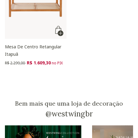
e design;
- Escolha a Mesa Lintz 2.2 Canella e Caramel e crie uma sala de
jantar com personalidade e charme!
Baixe aqui a modelagem 3D do produto
Mesa De Centro Retangular
Itapuã
Preço reduzido de
para
R$ 1.609,30
R$ 2.299,00
no PIX
Bem mais que uma loja de decoração
@westwingbr