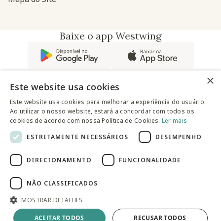
Baixe o app Westwing
×
Este website usa cookies
Este website usa cookies para melhorar a experiência do usuário.
Ao utilizar o nosso website, estará a concordar com todos os
@westwingbr
cookies de acordo com nossa Política de Cookies.
Ler mais
ESTRITAMENTE NECESSÁRIOS
DESEMPENHO
Somos uma empresa certificada
DIRECIONAMENTO
FUNCIONALIDADE
© 2025 Westwing Comércio Varejista S.A WESTWING
COMÉRCIO VAREJISTA S.A CNPJ: 14.776.142/0001-50 Endereço:
Av. Queiroz Filho, 1700 - Torre A 5° andar - Vila Hamburguesa -
NÃO CLASSIFICADOS
São Paulo
MOSTRAR DETALHES
Adicionar à sacola
ACEITAR TODOS
RECUSAR TODOS