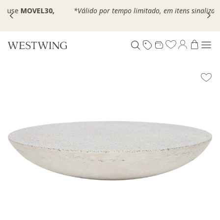
,
*Válido por tempo limitado, em itens sinalizados com selo