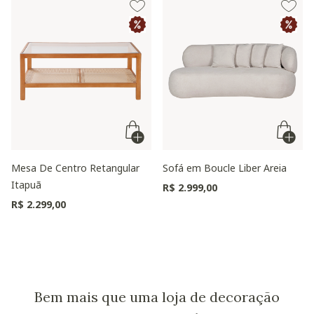
- Possuem tratamento com hidrofugante, porém não bloqueia
100% a penetração de água e outros produtos, por isso
recomendamos enxugar/limpar imediatamente os tampos em
caso de derramamento de líquidos ou gordura.
Mesa De Centro Retangular
Sofá em Boucle Liber Areia
Itapuã
R$ 2.999,00
R$ 2.299,00
Bem mais que uma loja de decoração