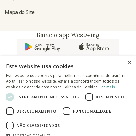
Mapa do Site
Baixe o app Westwing
×
Este website usa cookies
Este website usa cookies para melhorar a experiência do usuário.
Ao utilizar o nosso website, estará a concordar com todos os
@westwingbr
cookies de acordo com nossa Política de Cookies.
Ler mais
ESTRITAMENTE NECESSÁRIOS
DESEMPENHO
Somos uma empresa certificada
DIRECIONAMENTO
FUNCIONALIDADE
© 2025 Westwing Comércio Varejista S.A WESTWING
COMÉRCIO VAREJISTA S.A CNPJ: 14.776.142/0001-50 Endereço:
Av. Queiroz Filho, 1700 - Torre A 5° andar - Vila Hamburguesa -
NÃO CLASSIFICADOS
São Paulo
MOSTRAR DETALHES