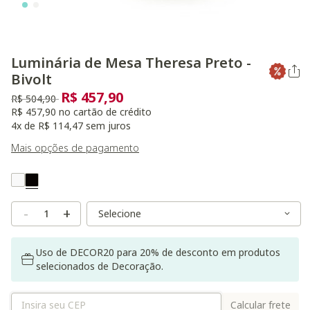
Luminária de Mesa Theresa Preto -
Bivolt
R$ 457,90
Preço reduzido de
para
R$ 504,90
R$ 457,90 no cartão de crédito
4x de R$ 114,47 sem juros
Mais opções de pagamento
Variant Real Color
Selected
Variant Size
Variant Size
-
+
Uso de DECOR20 para 20% de desconto em produtos
selecionados de Decoração.
Calcular frete