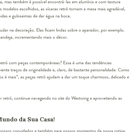
na, mas também é possível encontrá-las em alumínio e com textura
 modelos escolhidos, as xícaras retrô tornam a mesa mais agradável,
bidas e guloseimas de dar água na boca.
judar na decoração. Elas ficam lindas sobre o aparador, por exemplo.
bandeja, incrementando mais o décor.
 retrô com
peças contemporâneas
? Essa é uma das tendências
nte traços de originalidade e, claro, de bastante personalidade. Como
s é mais”, as peças retrô ajudam a dar um toque charmoso, delicado e
r retrô, continue navegando no site do Westwing e aproveitando as
Mundo da Sua Casa!
 nossos convidados e também para nossos momentos da nossa rotina,