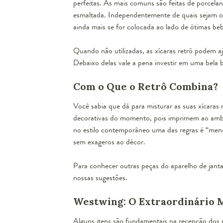
perfeitas. As mais comuns são feitas de porcela
esmaltada. Independentemente de quais sejam os
ainda mais se for colocada ao lado de ótimas be
Quando não utilizadas, as xícaras retrô podem a
Debaixo delas vale a pena investir em uma bela 
Com o Que o Retrô Combina?
Você sabia que dá para misturar as suas xícaras
decorativas do momento, pois imprimem ao ambie
no estilo contemporâneo uma das regras é “meno
sem exageros ao décor.
Para conhecer outras peças do aparelho de janta
nossas sugestões.
Westwing: O Extraordinário 
Alguns itens são fundamentais na recepção dos