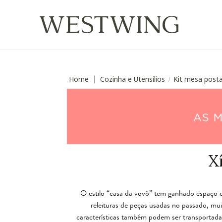
Home
Cozinha e Utensílios
Kit mesa posta
∣
/
X
O estilo “casa da vovó” tem ganhado espaço e
releituras de peças usadas no passado, m
características também podem ser transportadas