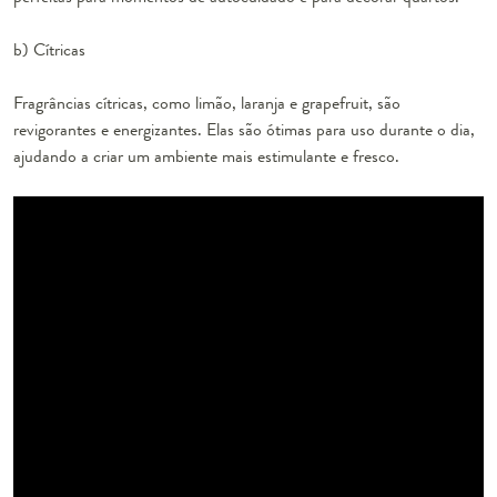
b) Cítricas
Fragrâncias cítricas, como limão, laranja e grapefruit, são
revigorantes e energizantes. Elas são ótimas para uso durante o dia,
ajudando a criar um ambiente mais estimulante e fresco.