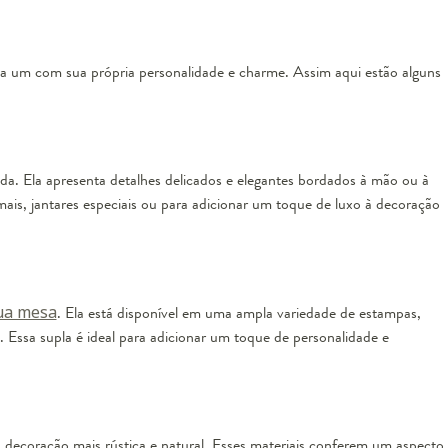
cada um com sua própria personalidade e charme. Assim aqui estão alguns
ada. Ela apresenta detalhes delicados e elegantes bordados à mão ou à
mais, jantares especiais ou para adicionar um toque de luxo à decoração
sua mesa
. Ela está disponível em uma ampla variedade de estampas,
s. Essa supla é ideal para adicionar um toque de personalidade e
ma decoração mais rústica e natural. Esses materiais conferem um aspecto