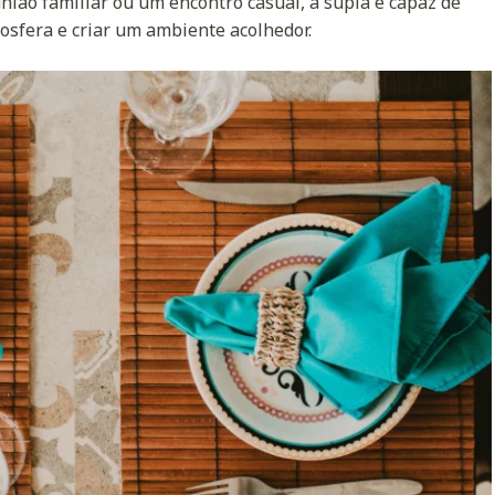
nião familiar ou um encontro casual, a supla é capaz de
osfera e criar um ambiente acolhedor.