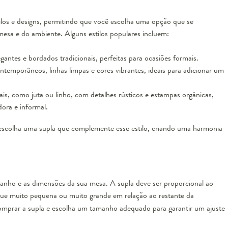
ilos e designs, permitindo que você escolha uma opção que se
esa e do ambiente. Alguns estilos populares incluem:
antes e bordados tradicionais, perfeitas para ocasiões formais.
emporâneos, linhas limpas e cores vibrantes, ideais para adicionar um
is, como juta ou linho, com detalhes rústicos e estampas orgânicas,
ora e informal.
e escolha uma supla que complemente esse estilo, criando uma harmonia
manho e as dimensões da sua mesa. A supla deve ser proporcional ao
que muito pequena ou muito grande em relação ao restante da
omprar a supla e escolha um tamanho adequado para garantir um ajuste