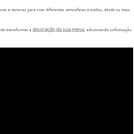
s e texturas para criar diferentes atmosferas e estilos, desde os mais
ode transformar a
decoração da sua mesa
, adicionando sofisticação