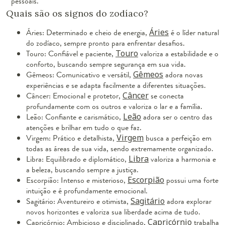
pessoais.
Quais são os signos do zodíaco?
Áries: Determinado e cheio de energia,
Áries
é o líder natural
do zodíaco, sempre pronto para enfrentar desafios.
Touro: Confiável e paciente,
Touro
valoriza a estabilidade e o
conforto, buscando sempre segurança em sua vida.
Gêmeos: Comunicativo e versátil,
Gêmeos
adora novas
experiências e se adapta facilmente a diferentes situações.
Câncer: Emocional e protetor,
Câncer
se conecta
profundamente com os outros e valoriza o lar e a família.
Leão: Confiante e carismático,
Leão
adora ser o centro das
atenções e brilhar em tudo o que faz.
Virgem: Prático e detalhista,
Virgem
busca a perfeição em
todas as áreas de sua vida, sendo extremamente organizado.
Libra: Equilibrado e diplomático,
Libra
valoriza a harmonia e
a beleza, buscando sempre a justiça.
Escorpião: Intenso e misterioso,
Escorpião
possui uma forte
intuição e é profundamente emocional.
Sagitário: Aventureiro e otimista,
Sagitário
adora explorar
novos horizontes e valoriza sua liberdade acima de tudo.
Capricórnio: Ambicioso e disciplinado,
Capricórnio
trabalha