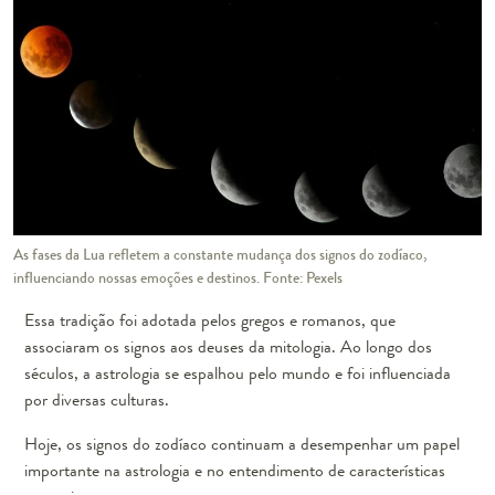
As fases da Lua refletem a constante mudança dos signos do zodíaco,
influenciando nossas emoções e destinos. Fonte: Pexels
Essa tradição foi adotada pelos gregos e romanos, que
associaram os signos aos deuses da mitologia. Ao longo dos
séculos, a astrologia se espalhou pelo mundo e foi influenciada
por diversas culturas.
Hoje, os signos do zodíaco continuam a desempenhar um papel
importante na astrologia e no entendimento de características