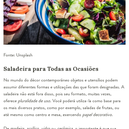
Fonte: Unsplash
Saladeira para Todas as Ocasiões
No mundo do décor contemporâneo objetos e utensílios podem
assumir
diferentes formas e utilizações
das que foram designadas. A
saladeira não está fora disso, pois seu formato, muitas vezes,
oferece
pluralidade de uso
. Você poderá utiliza-la como base para
os
mais diversos pratos
, como por exemplo, saladas de frutas, ou
até mesmo como centro e mesa, exercendo
papel decorativo
.
De
madeira,
acrílico, vidro
ou
cerâmica
, o importante é que sua