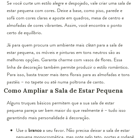
Se você curte um estilo alegre e despojado, vale criar uma sala de
estar pequena com cores. Deixe a base, como piso, parede e
sofá com cores claras e aposte em quadros, mesa de centro e
almofadas de cores vibrantes. Assim, você encontra o ponto
certo de equilíbrio.
Já para quem procura um ambiente mais
clean
para a
sala de
estar pequena,
os móveis e pinturas em tons neutros são as
melhores opções. Garanta charme com vasos de flores. Essa
linha de decoração também permite produzir o estilo romântico.
Para isso, basta trazer mais itens florais para as almofadas e tons
pastéis – no tapete ou até numa poltrona de canto.
Como Ampliar a Sala de Estar Pequena
Alguns truques básicos permitem que a sua
sala de estar
pequena
pareça ser bem maior do que realmente é – tudo isso
garantindo mais personalidade à decoração.
Use o
branco
a seu favor. Não precisa deixar a sala de estar
pequena monocromática, mas opte pelo teto, portas e rodapé