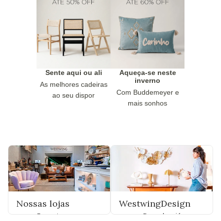
Sente aqui ou ali
Aqueça-se neste
inverno
As melhores cadeiras
Com Buddemeyer e
ao seu dispor
mais sonhos
Nossas lojas
WestwingDesign
Encontre uma
Descubra já