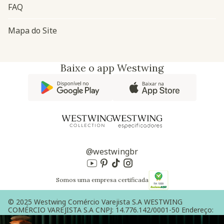
FAQ
Mapa do Site
Baixe o app Westwing
@westwingbr
Somos uma empresa certificada
© 2025 Westwing Comércio Varejista S.A WESTWING
COMÉRCIO VAREJISTA S.A CNPJ: 14.776.142/0001-50 Endereço:
Av. Queiroz Filho, 1700 - Torre A 5° andar - Vila Hamburguesa -