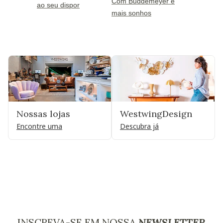
Com Buddemeyer e
ao seu dispor
mais sonhos
Nossas lojas
WestwingDesign
Encontre uma
Descubra já
INSCREVA-SE EM NOSSA
NEWSLETTER