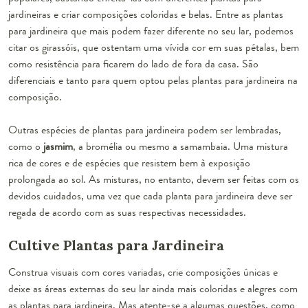
jardineiras e criar composições coloridas e belas. Entre as plantas
para jardineira que mais podem fazer diferente no seu lar, podemos
citar os
girassóis
, que ostentam uma vívida cor em suas pétalas, bem
como resistência para ficarem do lado de fora da casa. São
diferenciais e tanto para quem optou pelas plantas para jardineira na
composição.
Outras espécies de plantas para jardineira podem ser lembradas,
como o
jasmim
, a
bromélia
ou mesmo a
samambaia
. Uma mistura
rica de cores e de espécies que resistem bem à exposição
prolongada ao sol. As misturas, no entanto, devem ser feitas com os
devidos cuidados, uma vez que cada planta para jardineira deve ser
regada de acordo com as suas respectivas necessidades.
Cultive Plantas para Jardineira
Construa visuais com cores variadas, crie composições únicas e
deixe as áreas externas do seu lar ainda mais coloridas e alegres com
as plantas para jardineira. Mas atente-se a algumas questões, como