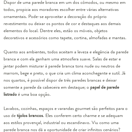
Dispor de uma parede branca em um dos cômodos, ou mesmo em
todos, propicia aos moradores escolher entre várias alternativas
ornamentais. Pode-se aproveitar a decoração do próprio
revestimento ou deixar os
pontos de cor
e destaques aos demais
elementos do local. Dentre eles, estão os móveis, objetos
decorativos e acessórios como tapete, cortina, almofadas e mantas.
Quanto aos ambientes, todos aceitam a leveza e elegância da parede
branca e com ela ganham uma atmosfera suave. Salas de estar e
jantar podem misturar à parede branca tons nude ou neutros de
marrom, bege e preto, o que cria um clima aconchegante e sutil. Já
nos quartos, é possível dispor de três paredes brancas e deixar
somente a parede da cabeceira em destaque; o
papel de parede
listrado
é uma boa opção.
Lavabos, cozinhas, espaços e varandas gourmet são perfeitos para o
uso de
tijolos brancos
. Eles conferem certo charme e se adequam
aos estilos provençal, industrial ou escandinavo. Viu como uma
parede branca nos dá a oportunidade de criar infinitos cenários?