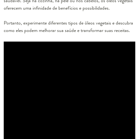
saudável. Seja na cozinha, na pele ou nos cabelos, os óleos vegetais
oferecem uma infinidade de benefícios e possibilidades.
Portanto, experimente diferentes tipos de óleos vegetais e descubra
como eles podem melhorar sua saúde e transformar suas receitas.