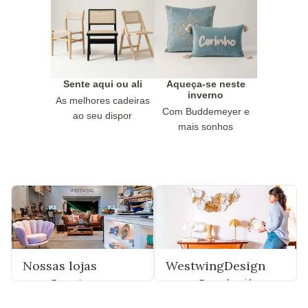
Sente aqui ou ali
Aqueça-se neste
inverno
As melhores cadeiras
Com Buddemeyer e
ao seu dispor
mais sonhos
Nossas lojas
WestwingDesign
Encontre uma
Descubra já