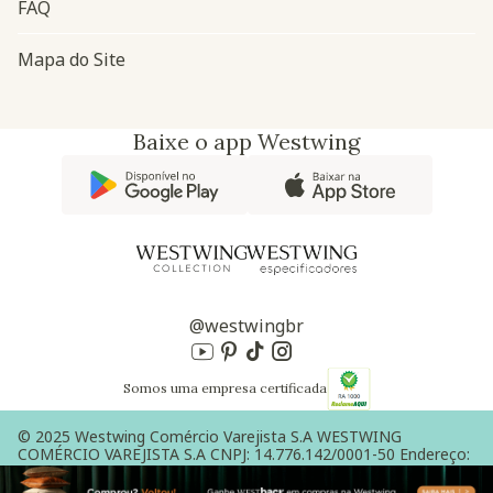
FAQ
Mapa do Site
Baixe o app Westwing
@westwingbr
Somos uma empresa certificada
© 2025 Westwing Comércio Varejista S.A WESTWING
COMÉRCIO VAREJISTA S.A CNPJ: 14.776.142/0001-50 Endereço:
Av. Queiroz Filho, 1700 - Torre A 5° andar - Vila Hamburguesa -
São Paulo