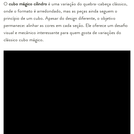
O
cubo mágico cilindro
é uma variação do quebra-cabeça clássico,
onde o formato é arredondado, mas as peças ainda seguem o
princípio de um cubo. Apesar do design diferente, o objetivo
permanece: alinhar as cores em cada seção. Ele oferece um desafio
visual e mecânico interessante para quem gosta de variações do
clássico cubo mágico.