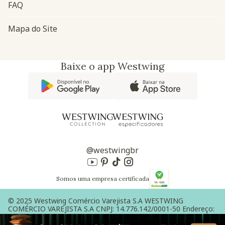
FAQ
Mapa do Site
Baixe o app Westwing
@westwingbr
Somos uma empresa certificada
© 2025 Westwing Comércio Varejista S.A WESTWING
COMÉRCIO VAREJISTA S.A CNPJ: 14.776.142/0001-50 Endereço:
Av. Queiroz Filho, 1700 - Torre A 5° andar - Vila Hamburguesa -
São Paulo