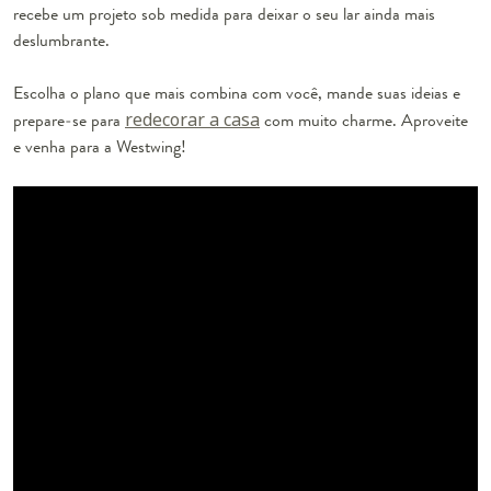
recebe um projeto sob medida para deixar o seu lar ainda mais
deslumbrante.
Escolha o plano que mais combina com você, mande suas ideias e
prepare-se para
redecorar a casa
com muito charme. Aproveite
e venha para a Westwing!