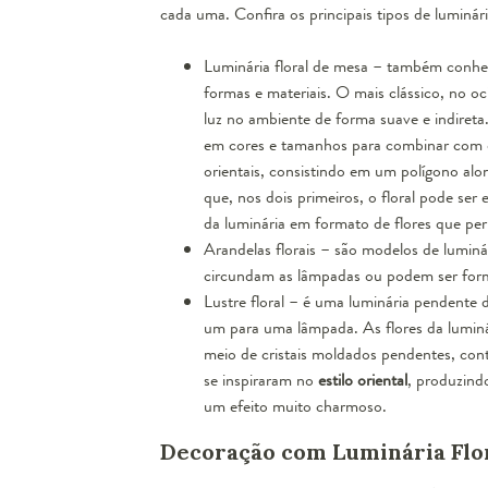
cada uma. Confira os principais tipos de luminária
Luminária floral de mesa
– também conhe
formas e materiais. O mais clássico, no o
luz no ambiente de forma suave e indireta
em cores e tamanhos para combinar com o
orientais
, consistindo em um polígono alo
que, nos dois primeiros, o floral pode se
da luminária em formato de flores que per
Arandelas florais
– são modelos de luminár
circundam as lâmpadas ou podem ser formad
Lustre floral
– é uma luminária pendente d
um para uma lâmpada. As flores da luminár
meio de cristais moldados pendentes, co
se inspiraram no
estilo oriental
, produzind
um efeito muito charmoso.
Decoração com Luminária Flo