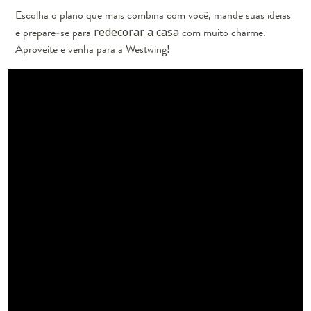
Escolha o plano que mais combina com você, mande suas ideias
e prepare-se para
redecorar a casa
com muito charme.
Aproveite e venha para a Westwing!