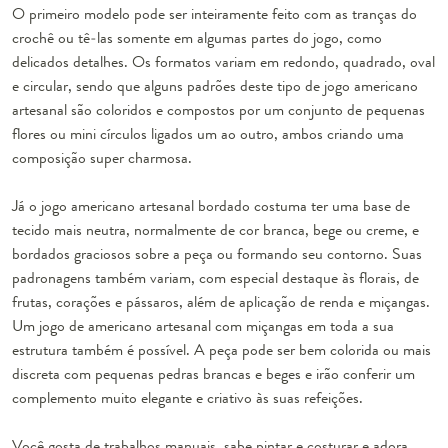
O primeiro modelo pode ser inteiramente feito com as tranças do
crochê ou tê-las somente em algumas partes do jogo, como
delicados detalhes. Os formatos variam em redondo, quadrado, oval
e circular, sendo que alguns padrões deste tipo de jogo americano
artesanal são coloridos e compostos por um conjunto de pequenas
flores ou mini círculos ligados um ao outro, ambos criando uma
composição super charmosa.
Já o
jogo americano artesanal bordado
costuma ter uma base de
tecido mais neutra, normalmente de cor branca, bege ou creme, e
bordados graciosos sobre a peça ou formando seu contorno. Suas
padronagens também variam, com especial destaque às florais, de
frutas, corações e pássaros, além de aplicação de renda e miçangas.
Um jogo de americano artesanal com miçangas em toda a sua
estrutura também é possível. A peça pode ser bem colorida ou mais
discreta com pequenas pedras brancas e beges e irão conferir um
complemento muito elegante e criativo às suas refeições.
Você gosta de trabalhos manuais, sabe pintar e costurar e adora