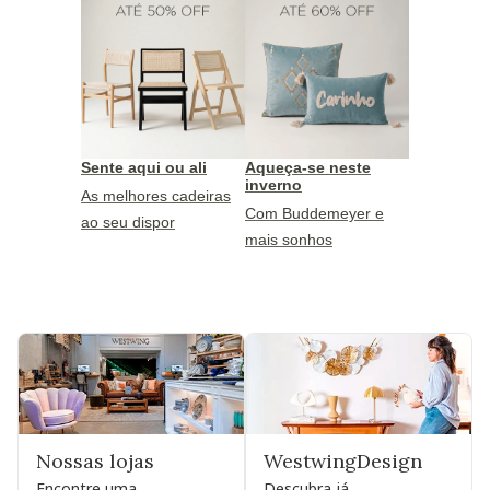
Sente aqui ou ali
Aqueça-se neste
inverno
As melhores cadeiras
Com Buddemeyer e
ao seu dispor
mais sonhos
Nossas lojas
WestwingDesign
Encontre uma
Descubra já