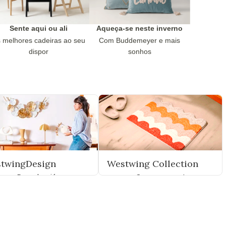
Sente aqui ou ali
Aqueça-se neste inverno
 melhores cadeiras ao seu
Com Buddemeyer e mais
dispor
sonhos
twingDesign
Westwing Collection
Descubra já
Compre agora!