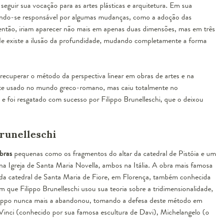
u seguir sua vocação para as artes plásticas e arquitetura. Em sua
rnando-se responsável por algumas mudanças, como a adoção das
 então, iriam aparecer não mais em apenas duas dimensões, mas em três
de existe a ilusão da profundidade, mudando completamente a forma
recuperar o método da perspectiva linear em
obras de artes e na
tante usado no mundo greco-romano, mas caiu totalmente no
e foi resgatado com sucesso por Filippo Brunelleschi, que o deixou
Brunelleschi
bras
pequenas como os fragmentos do altar da catedral de Pistóia e um
 na Igreja de Santa Maria Novella, ambos na Itália. A obra mais famosa
 da catedral de
Santa Maria de Fiore
, em Florença, também conhecida
que Filippo Brunelleschi usou sua teoria sobre a tridimensionalidade,
 Filippo nunca mais a abandonou, tomando a defesa deste método em
 Vinci (conhecido por sua famosa escultura de Davi), Michelangelo (o