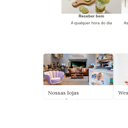
Receber bem
A qualquer hora do dia
As
Nossas lojas
Wes
Encontre uma