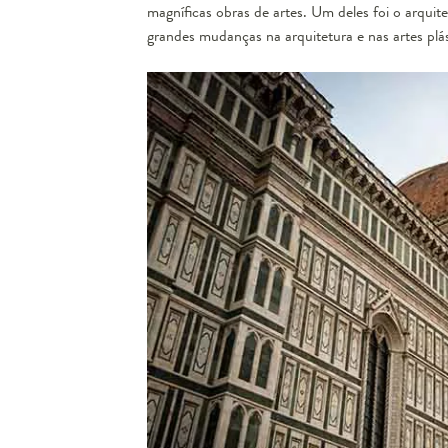
magníficas obras de artes. Um deles foi o arquite
grandes mudanças na arquitetura e nas artes plá