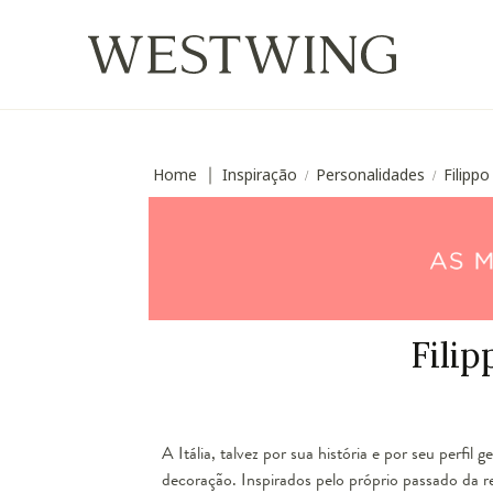
Home
Inspiração
Personalidades
Filippo
∣
/
/
Filip
A Itália, talvez por sua história e por seu perfil
decoração. Inspirados pelo próprio passado da re