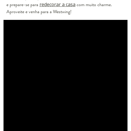
e prepare-se para
redecorar a casa
com muito charme.
Aproveite e venha para a Westwing!