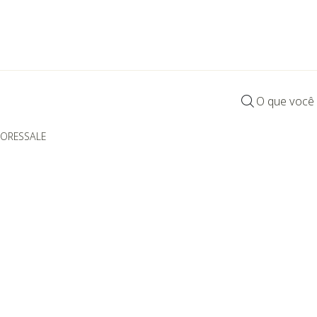
O que você
DORES
SALE
ria: Chaises e Recamiers