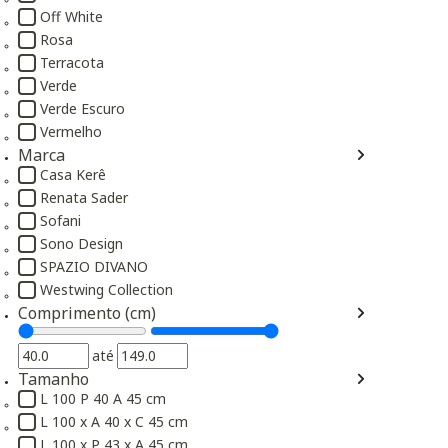
Refinar por Cor: Marrom
Off White
Refinar por Cor: Off White
Rosa
Refinar por Cor: Rosa
Terracota
Refinar por Cor: Terracota
Verde
Refinar por Cor: Verde
Verde Escuro
Refinar por Cor: Verde Escuro
Vermelho
Refinar por Cor: Vermelho
Marca
Casa Kerê
Refinar por Marca: Casa Kerê
Renata Sader
Refinar por Marca: Renata Sader
Sofani
Refinar por Marca: Sofani
Sono Design
Refinar por Marca: Sono Design
SPAZIO DIVANO
Refinar por Marca: SPAZIO DIVANO
Westwing Collection
Refinar por Marca: Westwing Collection
Comprimento (cm)
até
Tamanho
L 100 P 40 A 45 cm
Refinar por Tamanho: L 100 P 40 A 45 cm
L 100 x A 40 x C 45 cm
Refinar por Tamanho: L 100 x A 40 x C 45 cm
L 100 x P 43 x A 45 cm