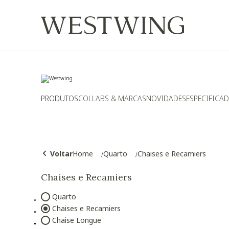
PRODUTOS
COLLABS & MARCAS
NOVIDADES
ESPECIFICA
Voltar
Home
Quarto
Chaises e Recamiers
Chaises e Recamiers
Quarto
Refinar por Categoria: Quarto
Chaises e Recamiers
Selected Atualmente refinado por Catego
Chaise Longue
Refinar por Categoria: Chaise Longue