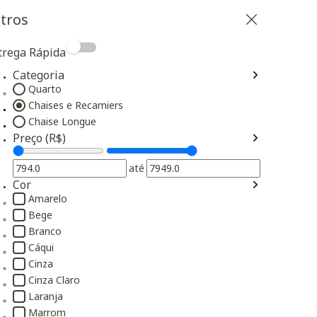
ltros
trega Rápida
Categoria
Quarto
Refinar por Categoria: Quarto
Chaises e Recamiers
Selected Atualmente refinado por Categoria: Chais
Chaise Longue
Refinar por Categoria: Chaise Longue
Preço (R$)
até
Cor
Amarelo
Refinar por Cor: Amarelo
Bege
Refinar por Cor: Bege
Branco
Refinar por Cor: Branco
Cáqui
Refinar por Cor: Cáqui
Cinza
Refinar por Cor: Cinza
Cinza Claro
Refinar por Cor: Cinza Claro
Laranja
Refinar por Cor: Laranja
Marrom