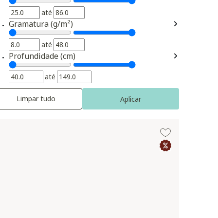
até
Gramatura (g/m²)
até
Profundidade (cm)
até
Limpar tudo
Aplicar