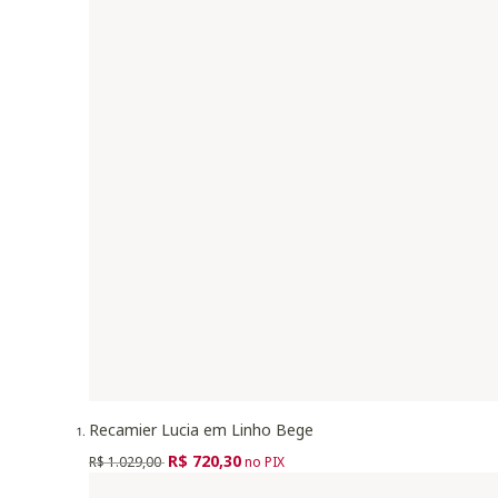
Recamier Lucia em Linho Bege
Preço reduzido de
para
R$ 720,30
R$ 1.029,00
no PIX