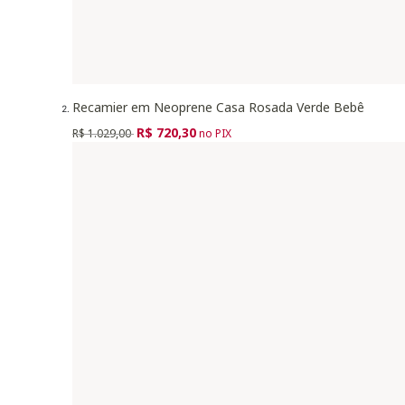
Recamier em Neoprene Casa Rosada Verde Bebê
Preço reduzido de
para
R$ 720,30
R$ 1.029,00
no PIX