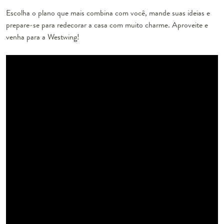
Escolha o plano que mais combina com você, mande suas ideias e
prepare-se para redecorar a casa com muito charme. Aproveite e
venha para a Westwing!