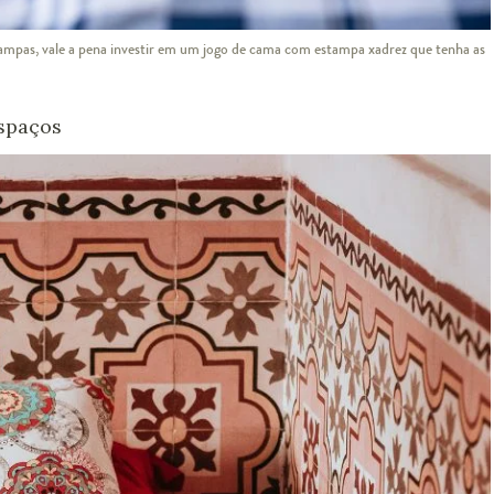
mpas, vale a pena investir em um jogo de cama com estampa xadrez que tenha as
Espaços