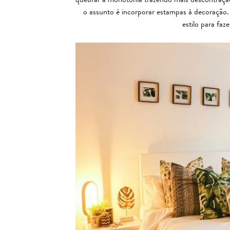
o assunto é incorporar estampas à decoração.
estilo para fa