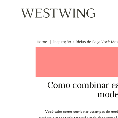
Home
Inspiração
Ideias de Faça Você M
∣
/
Como combinar es
mode
Você sabe como combinar estampas de modo
quebrar a monotonia trazendo mais descontraç