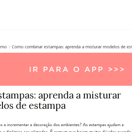
esmo
Como combinar estampas: aprenda a misturar modelos de e
/
tampas: aprenda a misturar
los de estampa
 a incrementar a decoração dos ambientes? As estampas ajudam a
ão e dinâmica aos cômodos. É comum que hajam muitas dúvidas quando