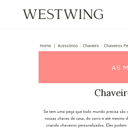
Home
Acessórios
Chaveiro
Chaveiros Pe
∣
/
/
Chaveir
Se tem uma peça que todo mundo precisa são os
nossas chaves de casa, do carro e até mesmo do
criando chaveiros personalizados. Eles podem