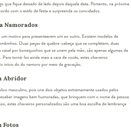
go que fique deixado de lado depois daquela data. Portanto, na próxima
cordo com o estilo da festa e surpreenda os convidados.
ra Namorados
o um motivo para presentearem um ao outro. Existem modelos de
s pombinhos. Duas peças de quebra-cabeça que se completam, duas
 casal por bonequinhos que se unem pela mão, são apenas algumas da
 Para torná-los ainda mais a cara de vocês, estes chaveiros
o início do do namoro por meio da gravação.
m Abridor
úblico masculino, pois une dois objetos extremamente usados pelos
 receber imagens bem humoradas, que brinquem com o nome da pessoa
sso, estes chaveiros personalizados são uma boa escolha de lembrança
 Fotos