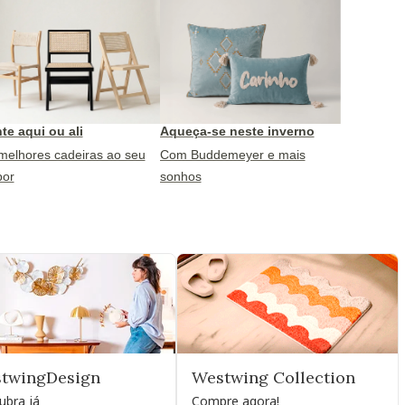
te aqui ou ali
Aqueça-se neste inverno
melhores cadeiras ao seu
Com Buddemeyer e mais
por
sonhos
twingDesign
Westwing Collection
ubra já
Compre agora!