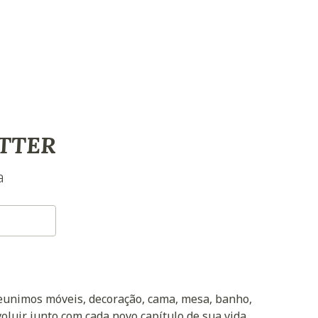
TTER
a
reunimos móveis, decoração, cama, mesa, banho,
oluir junto com cada novo capítulo de sua vida.