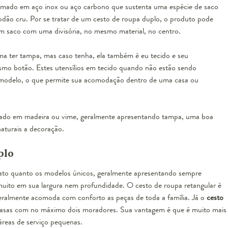
mado em aço inox ou aço carbono que sustenta uma espécie de saco
odão cru. Por se tratar de um cesto de roupa duplo, o produto pode
m saco com uma divisória, no mesmo material, no centro.
a ter tampa, mas caso tenha, ela também é eu tecido e seu
esmo botão. Estes utensílios em tecido quando não estão sendo
 modelo, o que permite sua acomodação dentro de uma casa ou
cado em madeira ou vime, geralmente apresentando tampa, uma boa
aturais a decoração.
plo
mato quanto os modelos únicos, geralmente apresentando sempre
o muito em sua largura nem profundidade. O
cesto de roupa retangular
é
ralmente acomoda com conforto as peças de toda a família. Já o
cesto
 casas com no máximo dois moradores. Sua vantagem é que é muito mais
áreas de serviço pequenas.