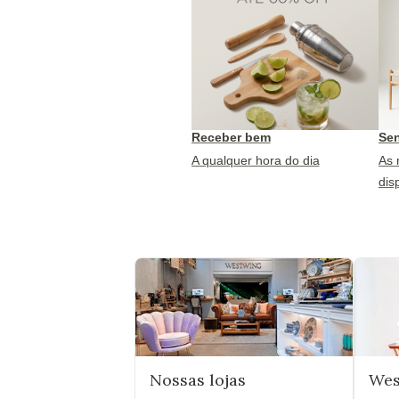
Receber bem
Sen
A qualquer hora do dia
As 
dis
Nossas lojas
Wes