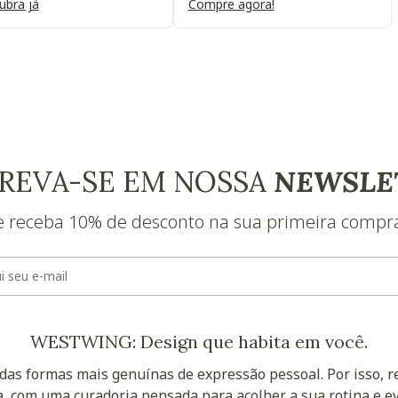
ubra já
Compre agora!
REVA-SE EM NOSSA
NEWSLE
e receba 10% de desconto na sua primeira compr
E-mail
WESTWING: Design que habita em você.
as formas mais genuínas de expressão pessoal. Por isso, 
, com uma curadoria pensada para acolher a sua rotina e ev