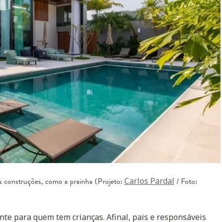
es construções, como a prainha (Projeto:
Carlos Pardal
/ Foto:
te para quem tem crianças. Afinal, pais e responsáveis