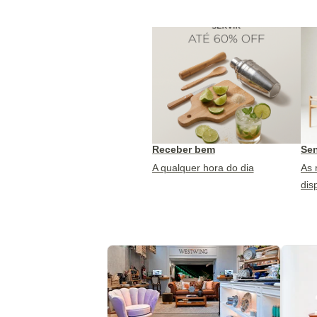
Receber bem
Sen
A qualquer hora do dia
As 
dis