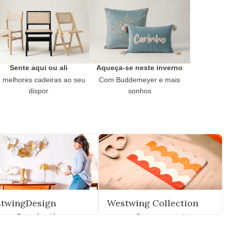
Sente aqui ou ali
Aqueça-se neste inverno
 melhores cadeiras ao seu
Com Buddemeyer e mais
dispor
sonhos
twingDesign
Westwing Collection
Descubra já
Compre agora!