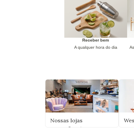
Receber bem
A qualquer hora do dia
As
Nossas lojas
Wes
Encontre uma