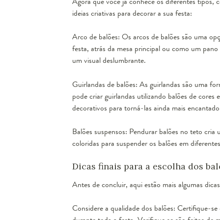
Agora que você já conhece os diferentes tipos, 
ideias criativas para decorar a sua festa:
Arco de balões: Os arcos de balões são uma opç
festa, atrás da mesa principal ou como um pano 
um visual deslumbrante.
Guirlandas de balões: As guirlandas são uma for
pode criar guirlandas utilizando balões de core
decorativos para torná-las ainda mais encantado
Balões suspensos: Pendurar balões no teto cria um
coloridas para suspender os balões em diferentes
Dicas finais para a escolha dos bal
Antes de concluir, aqui estão mais algumas dicas 
Considere a qualidade dos balões: Certifique-se 
durante toda a festa. Verifique se são feitos de