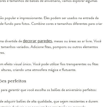
cores e tamanhos de balões de aniversário, vamos explorar algumas
ão popular e impressionante. Eles podem ser usados na entrada da
de fundo para fotos. Combine cores e tamanhos diferentes para criar
ma divertida de
decorar paredes
, mesas ou áreas ao ar livre. Você
s e tamanhos variados. Adicione fitas, pompons ou outros elementos
ras.
 efeito visual único. Você pode utilizar fios transparentes ou fitas
 alturas, criando uma atmosfera mágica e flutuante.
ões perfeitos
para garantir que você escolha os balões de aniversário perfeitos:
de adquirir balões de alta qualidade, que sejam resistentes e durem
 materiais duráveis e se possuem boa reputação no mercado.