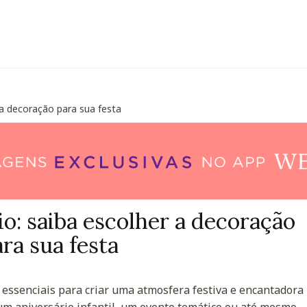
 a decoração para sua festa
io: saiba escolher a decoração
ra sua festa
 essenciais para criar uma atmosfera festiva e encantadora
m aniversário infantil, um evento temático ou até mesmo