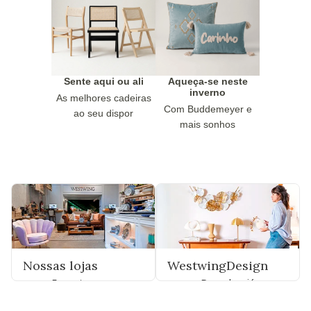
Sente aqui ou ali
Aqueça-se neste
inverno
As melhores cadeiras
Com Buddemeyer e
ao seu dispor
mais sonhos
Nossas lojas
WestwingDesign
Encontre uma
Descubra já