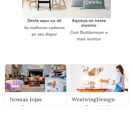
Sente aqui ou ali
Aqueça-se neste
inverno
As melhores cadeiras
Com Buddemeyer e
ao seu dispor
mais sonhos
Nossas lojas
WestwingDesign
Encontre uma
Descubra já