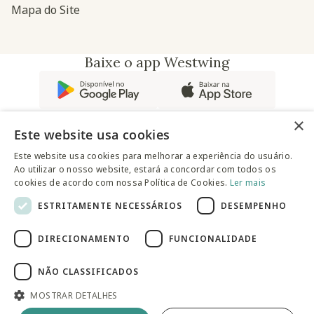
Mapa do Site
Baixe o app Westwing
×
Este website usa cookies
Este website usa cookies para melhorar a experiência do usuário.
Ao utilizar o nosso website, estará a concordar com todos os
@westwingbr
cookies de acordo com nossa Política de Cookies.
Ler mais
ESTRITAMENTE NECESSÁRIOS
DESEMPENHO
Somos uma empresa certificada
DIRECIONAMENTO
FUNCIONALIDADE
© 2025 Westwing Comércio Varejista S.A WESTWING
COMÉRCIO VAREJISTA S.A CNPJ: 14.776.142/0001-50 Endereço:
Av. Queiroz Filho, 1700 - Torre A 5° andar - Vila Hamburguesa -
NÃO CLASSIFICADOS
São Paulo
MOSTRAR DETALHES
Adicionar à sacola