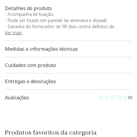
Detalhes do produto
- Acompanha kit fixação.
- Pode ser fixado em parede de alvenaria e drywall.
- Garantia do fornecedor de 90 dias contra defeitos de
fabricação.
Ver mais
Baixe aqui a modelagem 3D do produto
Medidas e informações técnicas
Cuidados com produto
Entregas e devoluções
Avaliações
(0)
0 out of 5 Custo
Produtos favoritos da categoria