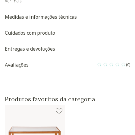
- Garantia do fornecedor de 90 dias contra defeitos de
Ver mais
fabricação;
Baixe aqui a Modelagem 3D do produto
Medidas e informações técnicas
Cuidados com produto
Entregas e devoluções
Avaliações
(0)
0 out of 5 Custo
Produtos favoritos da categoria