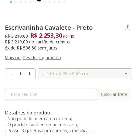
Escrivaninha Cavalete - Preto
R$ 2.253,30
Preço reduzido de
para
R$ 3.219,00
no PIX
R$ 3.219,00 no cartão de crédito
6x de R$ 536,50 sem juros
Mais opções de pagamento
Selecione o Tamanho
-
+
Calcular frete
Detalhes do produto
- Não pode ficar em área externa;
- O produto será entregue montado;
- Possui 3 gavetas com corrediça metalica;