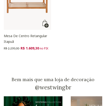
Mesa De Centro Retangular
Itapuã
Preço reduzido de
para
R$ 1.609,30
R$ 2.299,00
no PIX
Bem mais que uma loja de decoração
@westwingbr