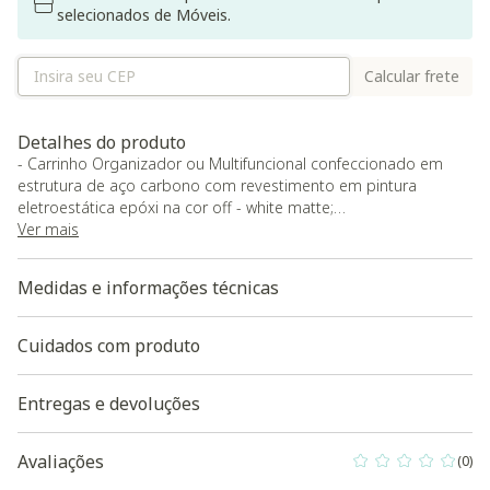
selecionados de Móveis.
Calcular frete
Detalhes do produto
- Carrinho Organizador ou Multifuncional confeccionado em
estrutura de aço carbono com revestimento em pintura
eletroestática epóxi na cor off - white matte;
- Rodízios em PVC com travas em duas rodas e ponteiras de
Ver mais
borracha para acabamento;
- Composto por 03 prateleiras;
Medidas e informações técnicas
- Altura da Prateleira: 15 cm;
- Peso máximo suportado total: 30kg;
- Peso suportado por prateleira: 10 kg;
Cuidados com produto
- Prateleiras com fundo em tela vazada;
- Acompanha manual e Kit de Montagem
Entregas e devoluções
- O produto será entregue desmontado. O Westwing não
disponibiliza serviços de montagem e/ou instalação.
O produto será entregue desmontado
Avaliações
(0)
0 out of 5 Custo