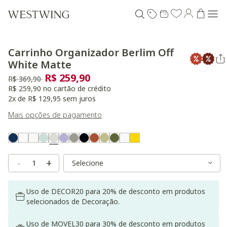
Carrinho Organizador Berlim Off
White Matte
R$ 259,90
Preço reduzido de
para
R$ 369,90
R$ 259,90 no cartão de crédito
2x de R$ 129,95 sem juros
Mais opções de pagamento
Variant Real Color
Selected
Variant Size
Variant Size
-
+
Uso de DECOR20 para 20% de desconto em produtos
selecionados de Decoração.
Uso de MOVEL30 para 30% de desconto em produtos