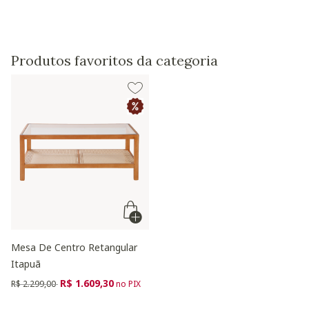
Baixe aqui a modelagem 3D do produto
Produtos favoritos da categoria
Mesa De Centro Retangular
Itapuã
Preço reduzido de
para
R$ 1.609,30
R$ 2.299,00
no PIX