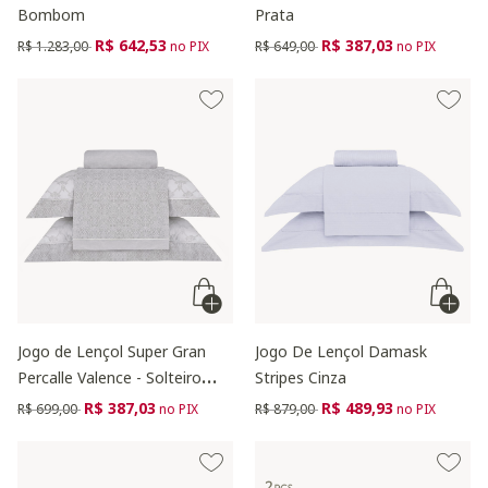
Bombom
Prata
Preço reduzido de
para
Preço reduzido de
para
R$ 642,53
R$ 387,03
R$ 1.283,00
no PIX
R$ 649,00
no PIX
Jogo de Lençol Super Gran
Jogo De Lençol Damask
Percalle Valence - Solteiro
Stripes Cinza
King Size
Preço reduzido de
para
Preço reduzido de
para
R$ 387,03
R$ 489,93
R$ 699,00
no PIX
R$ 879,00
no PIX