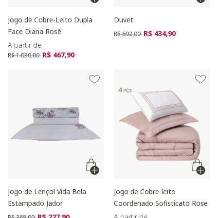
Jogo de Cobre-Leito Dupla
Duvet
Face Diana Rosê
Preço reduzido de
para
R$ 434,90
R$ 692,00
A partir de
Preço reduzido de
para
R$ 467,90
R$ 1.030,00
Jogo de Lençol Vida Bela
Jogo de Cobre-leito
Estampado Jador
Coordenado Sofisticato Rose
Preço reduzido de
para
R$ 227,90
A partir de
R$ 368,00