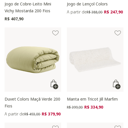
Jogo de Cobre-Leito Mini
Jogo de Lençol Colors
Vichy Mostarda 200 Fios
Preço reduzido de
para
A partir de
R$ 247,90
R$ 388,00
R$ 407,90
Duvet Colors Maçã Verde 200
Manta em Tricot Jill Marfim
Fios
Preço reduzido de
para
R$ 334,90
R$ 399,00
Preço reduzido de
para
A partir de
R$ 379,90
R$ 493,00