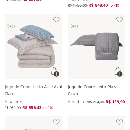
Preço reduzido de
para
R$ 848,40
R$ 1.455,00
no PIX
Jogo de Cobre-Leito Alice Azul
Jogo de Cobre-Leito Plaza
Claro
Cinza
Preço reduzido de
para
A partir de
A partir de
R$ 139,90
R$ 214,00
Preço reduzido de
para
R$ 556,43
R$ 953,00
no PIX