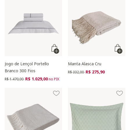
Jogo de Lençol Portello
Manta Alasca Cru
Branco 300 Fios
Preço reduzido de
para
R$ 275,90
R$ 332,00
Preço reduzido de
para
R$ 1.029,00
R$ 1.470,00
no PIX