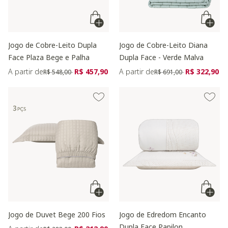
Jogo de Cobre-Leito Dupla
Jogo de Cobre-Leito Diana
Face Plaza Bege e Palha
Dupla Face - Verde Malva
Preço reduzido de
para
Preço reduzido de
para
A partir de
R$ 457,90
A partir de
R$ 322,90
R$ 548,00
R$ 691,00
Jogo de Duvet Bege 200 Fios
Jogo de Edredom Encanto
Dupla Face Papilon
Preço reduzido de
para