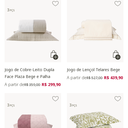
Jogo de Cobre-Leito Dupla
Jogo de Lençol Telares Bege
Face Plaza Bege e Palha
Preço reduzido de
para
A partir de
R$ 439,90
R$ 527,00
Preço reduzido de
para
A partir de
R$ 299,90
R$ 359,00