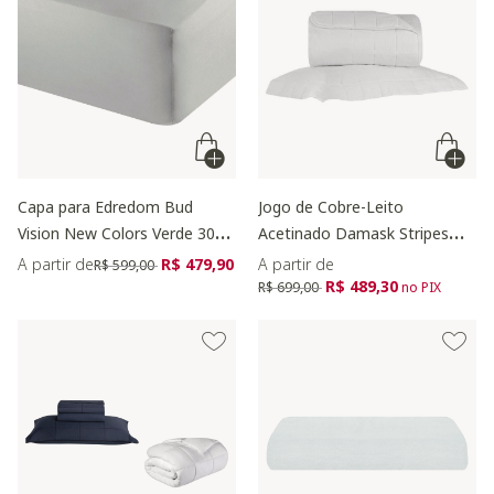
Capa para Edredom Bud
Jogo de Cobre-Leito
Vision New Colors Verde 300
Acetinado Damask Stripes
Fios
Branco 300 Fios
Preço reduzido de
para
A partir de
R$ 479,90
A partir de
R$ 599,00
Preço reduzido de
para
R$ 489,30
R$ 699,00
no PIX