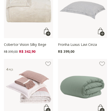
Cobertor Vision Silky Bege
Fronha Luxus Lavi Cinza
Preço reduzido de
para
R$ 342,90
R$ 399,00
R$ 399,00