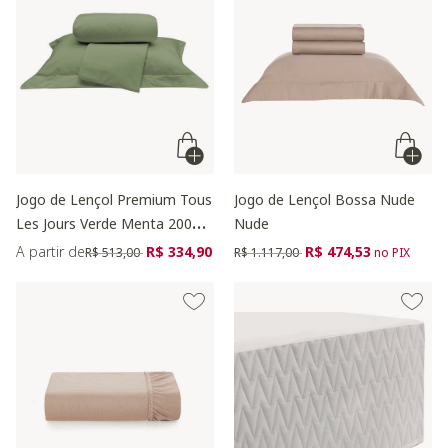
Jogo de Lençol Premium Tous
Jogo de Lençol Bossa Nude
Les Jours Verde Menta 200
Nude
Fios
Preço reduzido de
para
Preço reduzido de
para
A partir de
R$ 334,90
R$ 474,53
R$ 513,00
R$ 1.117,00
no PIX