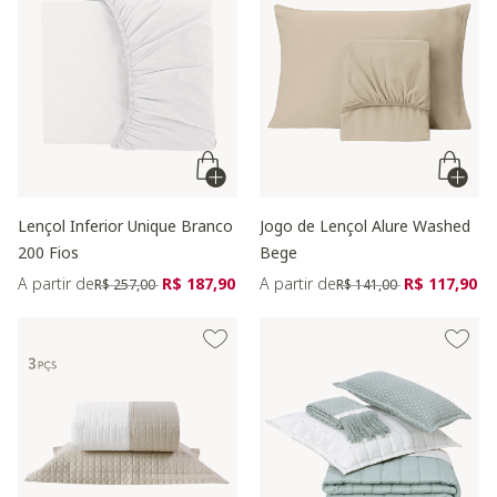
Lençol Inferior Unique Branco
Jogo de Lençol Alure Washed
200 Fios
Bege
Preço reduzido de
para
Preço reduzido de
para
A partir de
R$ 187,90
A partir de
R$ 117,90
R$ 257,00
R$ 141,00