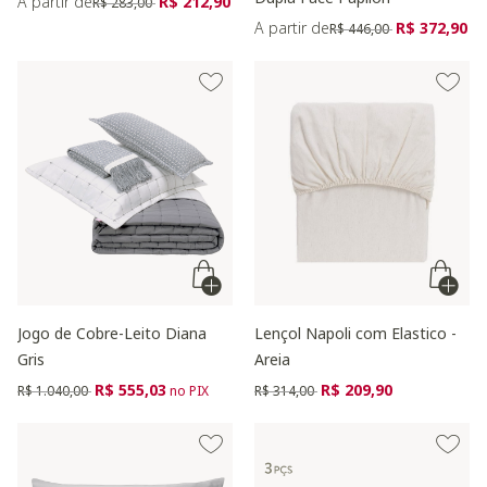
A partir de
R$ 212,90
R$ 283,00
Preço reduzido de
para
A partir de
R$ 372,90
R$ 446,00
Jogo de Cobre-Leito Diana
Lençol Napoli com Elastico -
Gris
Areia
Preço reduzido de
para
Preço reduzido de
para
R$ 555,03
R$ 209,90
R$ 1.040,00
no PIX
R$ 314,00