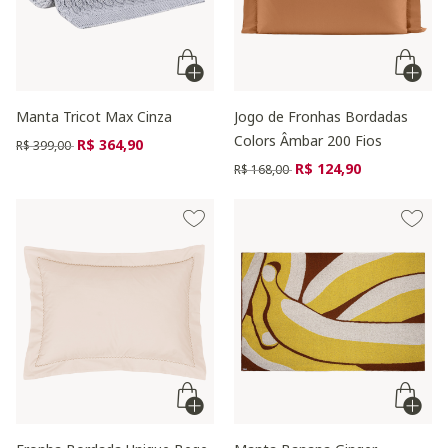
Manta Tricot Max Cinza
Jogo de Fronhas Bordadas
Colors Âmbar 200 Fios
Preço reduzido de
para
R$ 364,90
R$ 399,00
Preço reduzido de
para
R$ 124,90
R$ 168,00