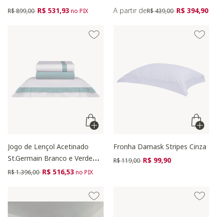
Preço reduzido de
para
Preço reduzido de
para
R$ 531,93
A partir de
R$ 394,90
R$ 899,00
no PIX
R$ 439,00
Jogo de Lençol Acetinado
Fronha Damask Stripes Cinza
St.Germain Branco e Verde
Preço reduzido de
para
R$ 99,90
R$ 119,00
300 Fios
Preço reduzido de
para
R$ 516,53
R$ 1.396,00
no PIX