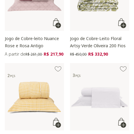
Jogo de Cobre-leito Nuance
Jogo de Cobre-Leito Floral
Rose e Rosa Antigo
Artsy Verde Oliveira 200 Fios
Preço reduzido de
para
Preço reduzido de
para
A partir de
R$ 217,90
R$ 332,90
R$ 261,00
R$ 450,00