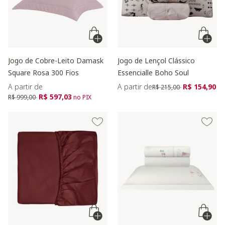
Jogo de Cobre-Leito Damask
Jogo de Lençol Clássico
Square Rosa 300 Fios
Essencialle Boho Soul
Preço reduzido de
para
A partir de
A partir de
R$ 154,90
R$ 215,00
Preço reduzido de
para
R$ 597,03
R$ 999,00
no PIX