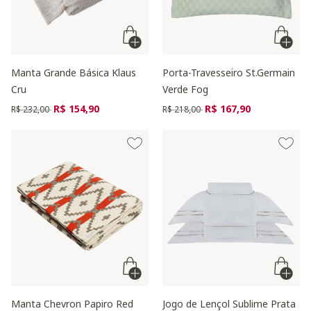
Manta Grande Básica Klaus
Porta-Travesseiro St.Germain
Cru
Verde Fog
Preço reduzido de
para
Preço reduzido de
para
R$ 154,90
R$ 167,90
R$ 232,00
R$ 218,00
Manta Chevron Papiro Red
Jogo de Lençol Sublime Prata