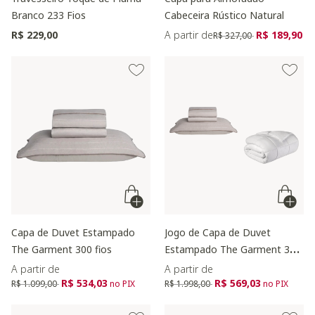
Branco 233 Fios
Cabeceira Rústico Natural
Preço reduzido de
para
R$ 229,00
A partir de
R$ 189,90
R$ 327,00
Capa de Duvet Estampado
Jogo de Capa de Duvet
The Garment 300 fios
Estampado The Garment 300
fios
A partir de
A partir de
Preço reduzido de
para
Preço reduzido de
para
R$ 534,03
R$ 569,03
R$ 1.099,00
no PIX
R$ 1.998,00
no PIX