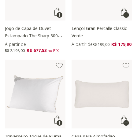
Jogo de Capa de Duvet
Lençol Gran Percalle Classic
Estampado The Sharp 300
Verde
fios
Preço reduzido de
para
A partir de
A partir de
R$ 179,90
R$ 199,00
Preço reduzido de
para
R$ 677,53
R$ 2.198,00
no PIX
Travesseiro Toque de Pluma
Capa para Almofadão