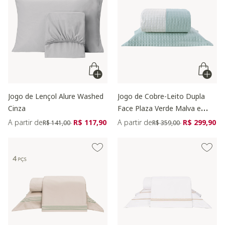
Jogo de Lençol Alure Washed
Jogo de Cobre-Leito Dupla
Cinza
Face Plaza Verde Malva e
Palha
Preço reduzido de
para
Preço reduzido de
para
A partir de
R$ 117,90
A partir de
R$ 299,90
R$ 141,00
R$ 359,00