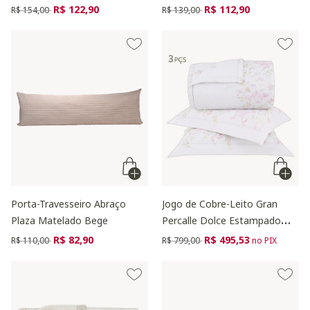
Preço reduzido de
para
Preço reduzido de
para
R$ 122,90
R$ 112,90
R$ 154,00
R$ 139,00
Porta-Travesseiro Abraço
Jogo de Cobre-Leito Gran
Plaza Matelado Bege
Percalle Dolce Estampado
200 Fios
Preço reduzido de
para
Preço reduzido de
para
R$ 82,90
R$ 495,53
R$ 110,00
R$ 799,00
no PIX