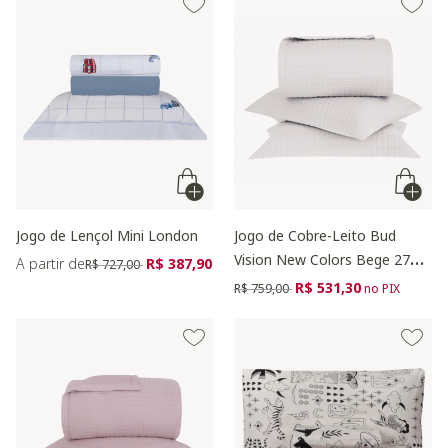
Jogo de Lençol Mini London
Jogo de Cobre-Leito Bud
Vision New Colors Bege 270
Preço reduzido de
para
A partir de
R$ 387,90
R$ 727,00
Fios
Preço reduzido de
para
R$ 531,30
R$ 759,00
no PIX