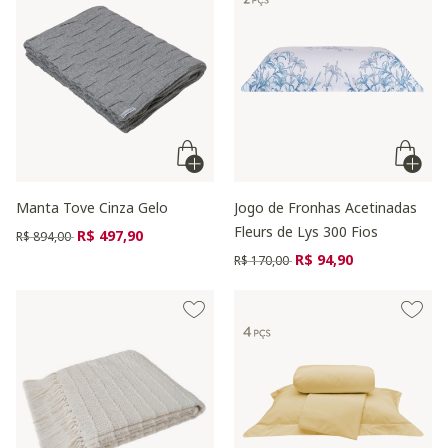
Manta Tove Cinza Gelo
Jogo de Fronhas Acetinadas
Fleurs de Lys 300 Fios
Preço reduzido de
para
R$ 497,90
R$ 894,00
Preço reduzido de
para
R$ 94,90
R$ 170,00