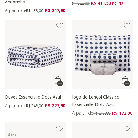
Andorinha
Preço reduzido de
para
R$ 411,53
R$ 822,00
no PIX
Preço reduzido de
para
A partir de
R$ 247,90
R$ 433,00
Duvet Essencialle Dotz Azul
Jogo de Lençol Clássico
Essencialle Dotz Azul
Preço reduzido de
para
A partir de
R$ 227,90
R$ 348,00
Preço reduzido de
para
A partir de
R$ 172,90
R$ 215,00