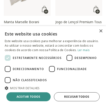
Manta Marselle Borani
Jogo de Lençol Premium Tous
Les Jours Amarelo Saara - 200
Preço reduzido de
para
R$ 152,90
R$ 196,00
×
Este website usa cookies
Fios
Preço reduzido de
para
R$ 472,90
R$ 614,00
Este website usa cookies para melhorar a experiência do usuário.
Ao utilizar o nosso website, estará a concordar com todos os
cookies de acordo com nossa Política de Cookies.
Ler mais
ESTRITAMENTE NECESSÁRIOS
DESEMPENHO
DIRECIONAMENTO
FUNCIONALIDADE
NÃO CLASSIFICADOS
MOSTRAR DETALHES
ACEITAR TODOS
RECUSAR TODOS
Fronha Mini Aba Prata
Travesseiro 50% Plumas e