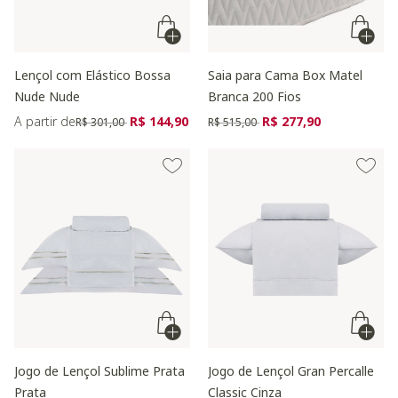
Lençol com Elástico Bossa
Saia para Cama Box Matel
Nude Nude
Branca 200 Fios
Preço reduzido de
para
Preço reduzido de
para
A partir de
R$ 144,90
R$ 277,90
R$ 301,00
R$ 515,00
Jogo de Lençol Sublime Prata
Jogo de Lençol Gran Percalle
Prata
Classic Cinza