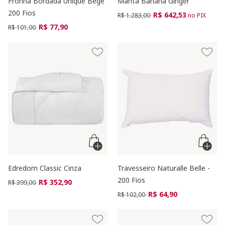
Fronha Bordada Unique Bege
Manta Banana Ginger
200 Fios
Preço reduzido de
para
R$ 642,53
R$ 1.283,00
no PIX
Preço reduzido de
para
R$ 77,90
R$ 101,00
Edredom Classic Cinza
Travesseiro Naturalle Belle -
200 Fios
Preço reduzido de
para
R$ 352,90
R$ 399,00
Preço reduzido de
para
R$ 64,90
R$ 102,00