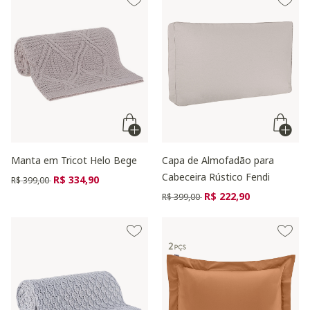
Manta em Tricot Helo Bege
Capa de Almofadão para
Cabeceira Rústico Fendi
Preço reduzido de
para
R$ 334,90
R$ 399,00
Preço reduzido de
para
R$ 222,90
R$ 399,00