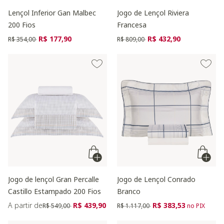
Lençol Inferior Gan Malbec
Jogo de Lençol Riviera
200 Fios
Francesa
Preço reduzido de
para
Preço reduzido de
para
R$ 177,90
R$ 432,90
R$ 354,00
R$ 809,00
Jogo de lençol Gran Percalle
Jogo de Lençol Conrado
Castillo Estampado 200 Fios
Branco
Preço reduzido de
para
Preço reduzido de
para
A partir de
R$ 439,90
R$ 383,53
R$ 549,00
R$ 1.117,00
no PIX