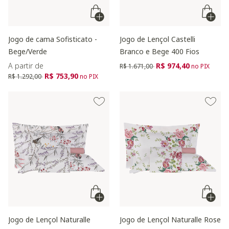
Jogo de cama Sofisticato -
Jogo de Lençol Castelli
Bege/Verde
Branco e Bege 400 Fios
Preço reduzido de
para
A partir de
R$ 974,40
R$ 1.671,00
no PIX
Preço reduzido de
para
R$ 753,90
R$ 1.292,00
no PIX
Jogo de Lençol Naturalle
Jogo de Lençol Naturalle Rose