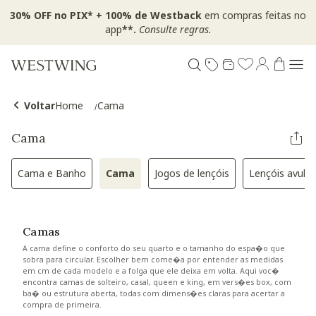
30% OFF no PIX* + 100% de Westback
em compras feitas no
app
**.
Consulte regras.
Voltar
Home
Cama
Cama
Cama e Banho
Cama
Jogos de lençóis
Lençóis avuls
Refinar por Categoria: Cama e Banho
Selected Atualmente refinado por Categ
Refinar por Categoria: Jogo
Refina
Camas
A cama define o conforto do seu quarto e o tamanho do espa�o que
sobra para circular. Escolher bem come�a por entender as medidas
em cm de cada modelo e a folga que ele deixa em volta. Aqui voc�
encontra camas de solteiro, casal, queen e king, em vers�es box, com
ba� ou estrutura aberta, todas com dimens�es claras para acertar a
compra de primeira.