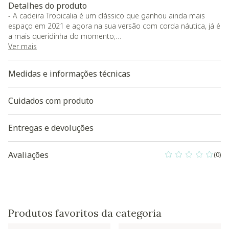
Detalhes do produto
- A cadeira Tropicalia é um clássico que ganhou ainda mais
espaço em 2021 e agora na sua versão com corda náutica, já é
a mais queridinha do momento;
- O produto não é resistente a intempéries, pode ser utilizado
Ver mais
em varandas gourmets e áreas cobertas, sem exposição direta
ao sol e chuva
Medidas e informações técnicas
- Carga Máxima: 150kg
- O produto será entregue montado
- Garantia do fornecedor de 365 dias contra defeitos de
Cuidados com produto
fabricação
Entregas e devoluções
Baixe aqui a Modelagem 3D do produto
Avaliações
(0)
0 out of 5 Custo
Produtos favoritos da categoria