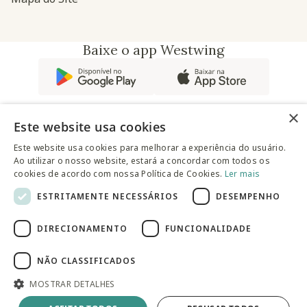
Baixe o app Westwing
×
Este website usa cookies
Este website usa cookies para melhorar a experiência do usuário.
@westwingbr
Ao utilizar o nosso website, estará a concordar com todos os
cookies de acordo com nossa Política de Cookies.
Ler mais
ESTRITAMENTE NECESSÁRIOS
DESEMPENHO
Somos uma empresa certificada
DIRECIONAMENTO
FUNCIONALIDADE
© 2025 Westwing Comércio Varejista S.A WESTWING
COMÉRCIO VAREJISTA S.A CNPJ: 14.776.142/0001-50 Endereço:
Av. Queiroz Filho, 1700 - Torre A 5° andar - Vila Hamburguesa -
NÃO CLASSIFICADOS
São Paulo
MOSTRAR DETALHES
Adicionar à sacola