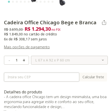
Cadeira Office Chicago Bege e Branca
R$ 1.294,30
Preço reduzido de
para
R$ 3.699,00
no PIX
R$ 1.849,00 no cartão de crédito
6x de R$ 308,17 sem juros
Mais opções de pagamento
Selecione o Tamanho
-
+
Calcular frete
Detalhes do produto
- A cadeira office Chicago tem um design minimalista, uma boa
ergonomia para agregar estilo e conforto ao seu office,
mesclando funcionalidade e design;