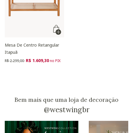
Mesa De Centro Retangular
Itapuã
Preço reduzido de
para
R$ 1.609,30
R$ 2.299,00
no PIX
Bem mais que uma loja de decoração
@westwingbr