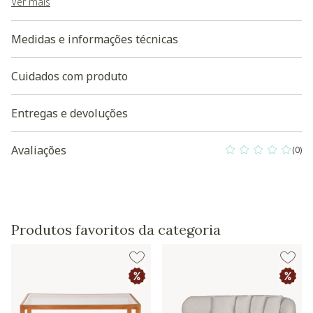
diferentes configurações dos monitores a iluminação, foco da
Ver mais
foto e demais atributos que podem diferenciar a tonalidade;
- Produto entregue Desmontado.
Medidas e informações técnicas
Baixe aqui a modelagem 3D do produto
Cuidados com produto
Entregas e devoluções
Avaliações
(0)
0 out of 5 Custo
Produtos favoritos da categoria