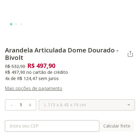
Arandela Articulada Dome Dourado -
Bivolt
R$ 497,90
Preço reduzido de
para
R$ 532,90
R$ 497,90 no cartão de crédito
4x de R$ 124,47 sem juros
Mais opções de pagamento
Selecione o Tamanho
-
+
Calcular frete