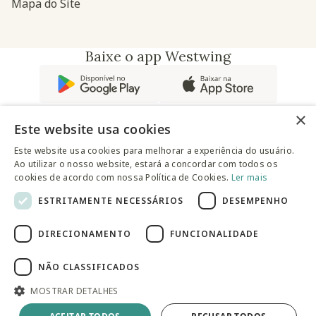
Mapa do Site
Baixe o app Westwing
×
Este website usa cookies
Este website usa cookies para melhorar a experiência do usuário.
Ao utilizar o nosso website, estará a concordar com todos os
@westwingbr
cookies de acordo com nossa Política de Cookies.
Ler mais
ESTRITAMENTE NECESSÁRIOS
DESEMPENHO
Somos uma empresa certificada
DIRECIONAMENTO
FUNCIONALIDADE
© 2025 Westwing Comércio Varejista S.A WESTWING
COMÉRCIO VAREJISTA S.A CNPJ: 14.776.142/0001-50 Endereço:
Av. Queiroz Filho, 1700 - Torre A 5° andar - Vila Hamburguesa -
NÃO CLASSIFICADOS
São Paulo
MOSTRAR DETALHES
Produto Esgotado