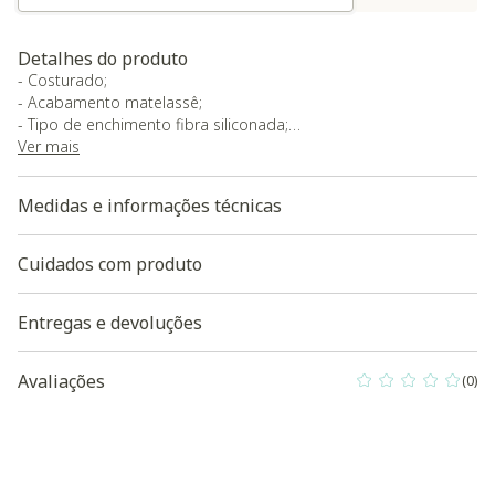
Detalhes do produto
- Costurado;
- Acabamento matelassê;
- Tipo de enchimento fibra siliconada;
- Tratamento Antialérgico;
Ver mais
- Garantia do fornecedor de 30 dias contra defeitos de
fabricação.
Medidas e informações técnicas
Baixe aqui a Modelagem 3D do produto
Cuidados com produto
Entregas e devoluções
Avaliações
(0)
0 out of 5 Custo