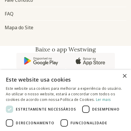
Fale Conosco
FAQ
Mapa do Site
Baixe o app Westwing
×
Este website usa cookies
Este website usa cookies para melhorar a experiência do usuário.
Ao utilizar o nosso website, estará a concordar com todos os
@westwingbr
cookies de acordo com nossa Política de Cookies.
Ler mais
ESTRITAMENTE NECESSÁRIOS
DESEMPENHO
Somos uma empresa certificada
DIRECIONAMENTO
FUNCIONALIDADE
© 2025 Westwing Comércio Varejista S.A WESTWING
COMÉRCIO VAREJISTA S.A CNPJ: 14.776.142/0001-50 Endereço: