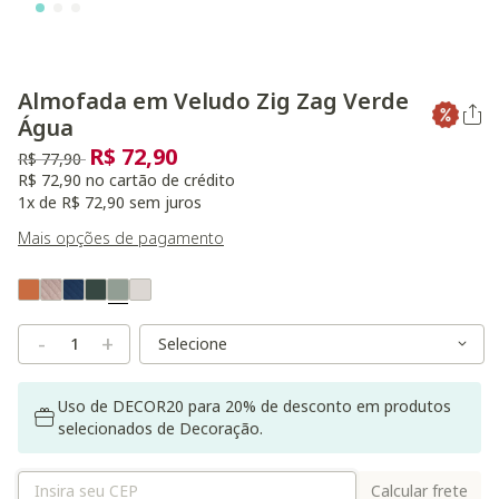
Almofada em Veludo Zig Zag Verde
Água
R$ 72,90
Preço reduzido de
para
R$ 77,90
R$ 72,90 no cartão de crédito
1x de R$ 72,90 sem juros
Mais opções de pagamento
Variant Real Color
Selected
Variant Size
Variant Size
-
+
Uso de DECOR20 para 20% de desconto em produtos
selecionados de Decoração.
Calcular frete