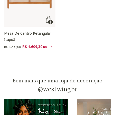
Mesa De Centro Retangular
Itapuã
Preço reduzido de
para
R$ 1.609,30
R$ 2.299,00
no PIX
Bem mais que uma loja de decoração
@westwingbr