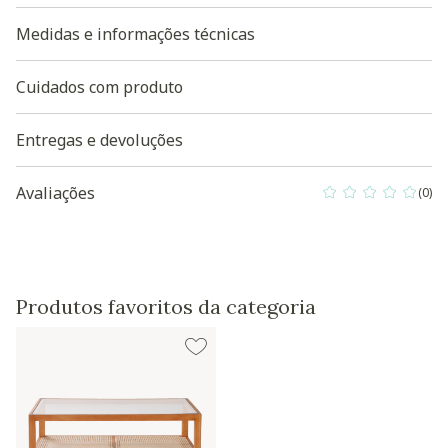
- Garantia do fornecedor de 30 dias contra defeitos de
fabricação.
Medidas e informações técnicas
Baixe aqui a Modelagem 3D do produto
Cuidados com produto
Entregas e devoluções
Avaliações
(0)
0 out of 5 Custo
Produtos favoritos da categoria