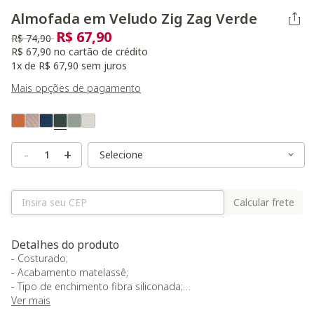
Almofada em Veludo Zig Zag Verde
R$ 67,90
Preço reduzido de
para
R$ 74,90
R$ 67,90 no cartão de crédito
1x de R$ 67,90 sem juros
Mais opções de pagamento
Variant Real Color
Selected
Variant Size
Variant Size
-
+
Calcular frete
Detalhes do produto
- Costurado;
- Acabamento matelassê;
- Tipo de enchimento fibra siliconada;
- Tratamento Antialérgico;
Ver mais