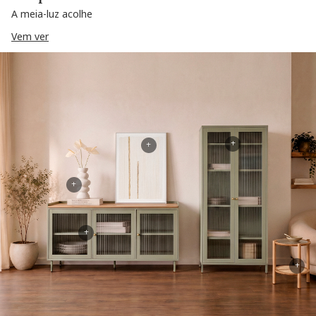
A meia-luz acolhe
Vem ver
+
+
+
+
+