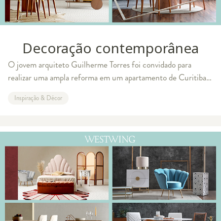
Decoração contemporânea
O jovem arquiteto Guilherme Torres foi convidado para
realizar uma ampla reforma em um apartamento de Curitiba.
O imóvel, com 600m², foi adquirido por um casal de médicos
Inspiração & Décor
com seu filho pequeno. O desa