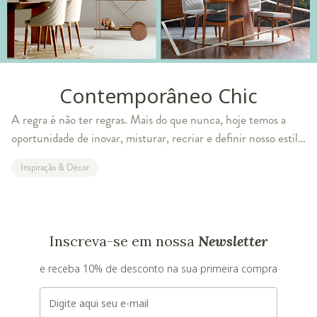
Contemporâneo Chic
A regra é não ter regras. Mais do que nunca, hoje temos a
oportunidade de inovar, misturar, recriar e definir nosso estilo
com base na bagagem cultural pessoal. Uma casa chique é
Inspiração & Décor
aquela cheia de conte
Inscreva-se em nossa
Newsletter
e receba 10% de desconto na sua primeira compra
E-mail