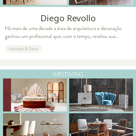
Diego Revollo
Há mais de uma década a área de arquitetura e decoração
ganhou um profissional que, com o tempo, revelou sua
competência e talento. Diego Revollo começou a trabalhar
Inspiração & Décor
em 2000 ao lado de Roberto Migotto