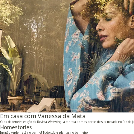
Em casa com Vanessa da Mata
Capa da terceira edição da Revista Westwing, a cantora abre as portas de sua morada no Rio de 
Homestories
Invasão verde… até no banho! Tudo sobre plantas no banheiro